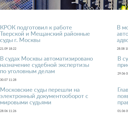
КРОК подготовил к работе
В м
Тверской и Мещанский районные
авт
суды г. Москвы
адв
21.09 18:22
28.08 1
В судах Москвы автоматизировано
В с
назначение судебной экспертизы
при
по уголовным делам
29.06 0
30.07 11:28
Prev
Next
Московские суды перешли на
Гла
электронный документооборот с
поя
мировыми судьями
пра
28.06 11:26
01.06 0